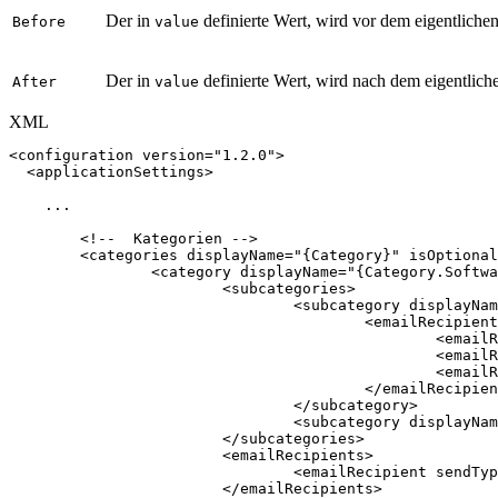
Der in
definierte Wert, wird vor dem eigentlichen
Before
value
Der in
definierte Wert, wird nach dem eigentliche
After
value
XML
<
configuration
version
=
"
1.2.0
"
>
<
applicationSettings
>
...
<!--
Kategorien
-->
<
categories
displayName
=
"
{Category}
"
isOptional
<
category
displayName
=
"
{Category.Softwa
<
subcategories
>
<
subcategory
displayNam
<
emailRecipient
<
emailR
<
emailR
<
emailR
</
emailRecipien
</
subcategory
>
<
subcategory
displayNam
</
subcategories
>
<
emailRecipients
>
<
emailRecipient
sendTyp
</
emailRecipients
>