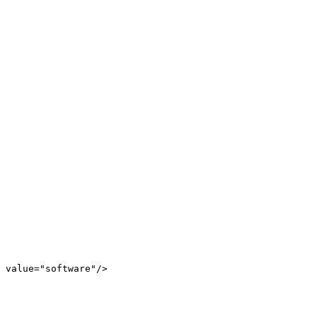
value
=
"
software
"
/>