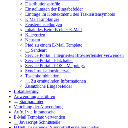
Distributionsprofile
Einstellungen der Eingabefelder
Einträge im Kontextmenü des Taskleistensymbols
E-Mail-Empfänger
Fenstereinstellungen
Inhalt des Betreffs einer E-Mail
Kategorien
Neustart
Pfad zu einem E-Mail Template
Sendeart
Service Portal - Integriertes Browserfenster verwenden
Service Portal - Platzhalter
Service Portal - POST-Mappings
Synchronisationsintervall
Tastenkombination
Zu ermittelnden Informationen
Zusätzliche Eingabefelder
Lokalisierung
Anwendung ausführen
Startparamter
Verteilung der Anwendung
Aufruf via Intranetseite
E-Mail Template verwenden
Javascript-Schnittstelle
HTML-basierender Supportfall erstellen Dialog