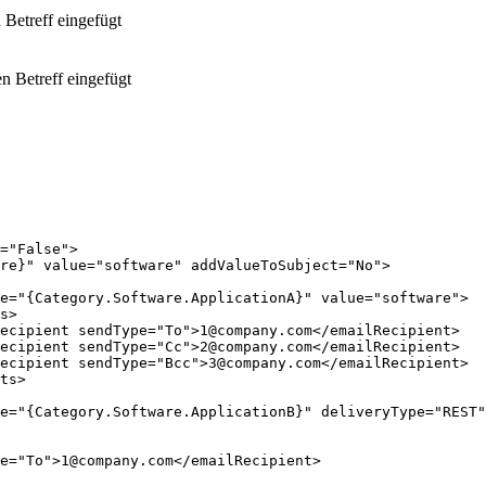
 Betreff eingefügt
n Betreff eingefügt
=
"
False
"
>
re}
"
value
=
"
software
"
addValueToSubject
=
"
No
"
>
e
=
"
{Category.Software.ApplicationA}
"
value
=
"
software
"
>
s
>
ecipient
sendType
=
"
To
"
>
1@company.com
</
emailRecipient
>
ecipient
sendType
=
"
Cc
"
>
2@company.com
</
emailRecipient
>
ecipient
sendType
=
"
Bcc
"
>
3@company.com
</
emailRecipient
>
ts
>
e
=
"
{Category.Software.ApplicationB}
"
deliveryType
=
"
REST
"
e
=
"
To
"
>
1@company.com
</
emailRecipient
>