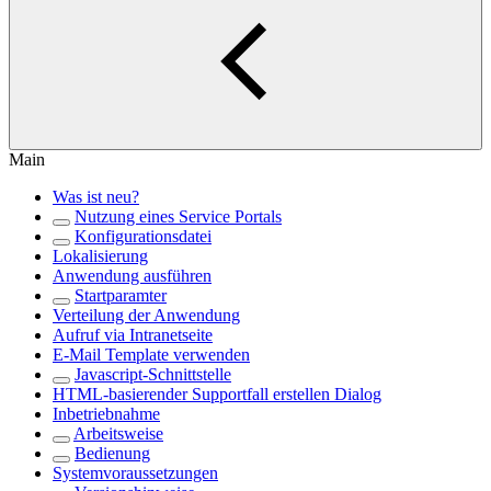
Main
Was ist neu?
Nutzung eines Service Portals
Konfigurationsdatei
Lokalisierung
Anwendung ausführen
Startparamter
Verteilung der Anwendung
Aufruf via Intranetseite
E-Mail Template verwenden
Javascript-Schnittstelle
HTML-basierender Supportfall erstellen Dialog
Inbetriebnahme
Arbeitsweise
Bedienung
Systemvoraussetzungen