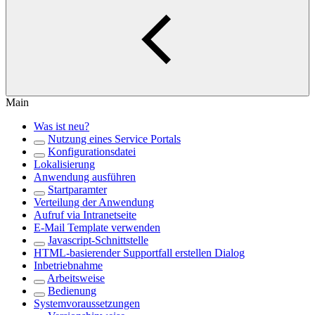
Main
Was ist neu?
Nutzung eines Service Portals
Konfigurationsdatei
Lokalisierung
Anwendung ausführen
Startparamter
Verteilung der Anwendung
Aufruf via Intranetseite
E-Mail Template verwenden
Javascript-Schnittstelle
HTML-basierender Supportfall erstellen Dialog
Inbetriebnahme
Arbeitsweise
Bedienung
Systemvoraussetzungen