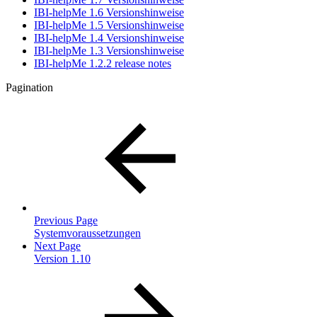
IBI-helpMe 1.6 Versionshinweise
IBI-helpMe 1.5 Versionshinweise
IBI-helpMe 1.4 Versionshinweise
IBI-helpMe 1.3 Versionshinweise
IBI-helpMe 1.2.2 release notes
Pagination
Previous Page
Systemvoraussetzungen
Next Page
Version 1.10