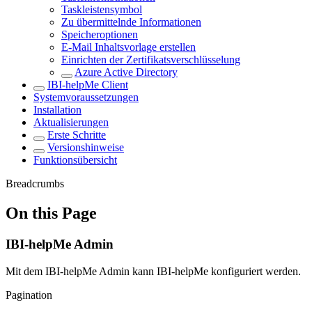
Taskleistensymbol
Zu übermittelnde Informationen
Speicheroptionen
E-Mail Inhaltsvorlage erstellen
Einrichten der Zertifikatsverschlüsselung
Azure Active Directory
IBI-helpMe Client
Systemvoraussetzungen
Installation
Aktualisierungen
Erste Schritte
Versionshinweise
Funktionsübersicht
Breadcrumbs
On this Page
IBI-helpMe Admin
Mit dem IBI-helpMe Admin kann IBI-helpMe konfiguriert werden.
Pagination