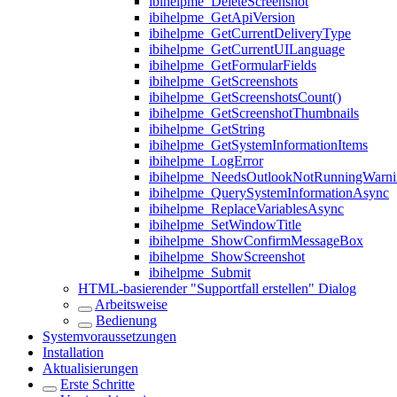
ibihelpme_DeleteScreenshot
ibihelpme_GetApiVersion
ibihelpme_GetCurrentDeliveryType
ibihelpme_GetCurrentUILanguage
ibihelpme_GetFormularFields
ibihelpme_GetScreenshots
ibihelpme_GetScreenshotsCount()
ibihelpme_GetScreenshotThumbnails
ibihelpme_GetString
ibihelpme_GetSystemInformationItems
ibihelpme_LogError
ibihelpme_NeedsOutlookNotRunningWarni
ibihelpme_QuerySystemInformationAsync
ibihelpme_ReplaceVariablesAsync
ibihelpme_SetWindowTitle
ibihelpme_ShowConfirmMessageBox
ibihelpme_ShowScreenshot
ibihelpme_Submit
HTML-basierender "Supportfall erstellen" Dialog
Arbeitsweise
Bedienung
Systemvoraussetzungen
Installation
Aktualisierungen
Erste Schritte