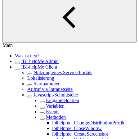
Main
Was ist neu?
IBI-helpMe Admin
IBI-helpMe Client
Nutzung eines Service Portals
Lokalisierung
Startparamter
Aufruf via Intranetseite
Javascript-Schnittstelle
Eingabefeldarten
Variablen
Events
Methoden
ibihelpme_ChangeDistributionProfile
ibihelpme_CloseWindow
ibihelpme_CreateScreenshot