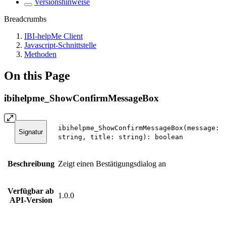
Versionshinweise
Breadcrumbs
IBI-helpMe Client
Javascript-Schnittstelle
Methoden
On this Page
ibihelpme_ShowConfirmMessageBox
ibihelpme_ShowConfirmMessageBox(message:
Signatur
string, title: string): boolean
Beschreibung
Zeigt einen Bestätigungsdialog an
Verfügbar ab
1.0.0
API-Version