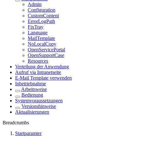
Admin
Configuration
CustomContent
ErrorLogPath
FixTray
Language
MailTemplate
NoLocalCopy
OpenServicePortal
OpenSupportCase
Resources
Verteilung der Anwendung
Aufruf via Intranetseite
E-Mail Template verwenden
Inbetriebnahme
Arbeitsweise
Bedienung
Systemvoraussetzungen
Versionshinweise
Aktualisierungen
Breadcrumbs
Startparamter