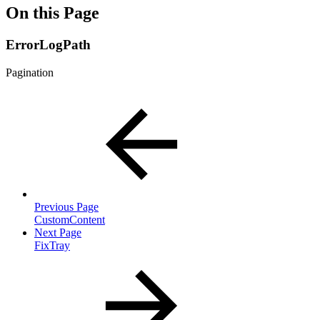
On this Page
ErrorLogPath
Pagination
Previous Page
CustomContent
Next Page
FixTray