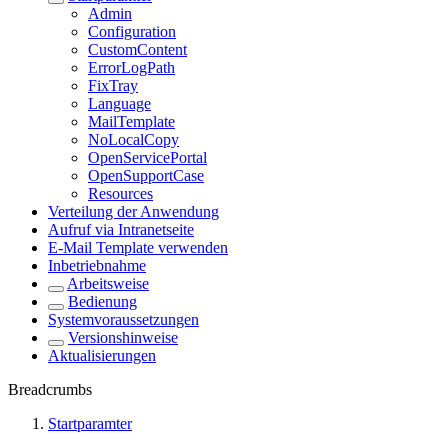
Admin
Configuration
CustomContent
ErrorLogPath
FixTray
Language
MailTemplate
NoLocalCopy
OpenServicePortal
OpenSupportCase
Resources
Verteilung der Anwendung
Aufruf via Intranetseite
E-Mail Template verwenden
Inbetriebnahme
Arbeitsweise
Bedienung
Systemvoraussetzungen
Versionshinweise
Aktualisierungen
Breadcrumbs
Startparamter