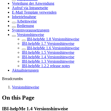
Verteilung der Anwendung
Aufruf via Intranetseite
E-Mail Template verwenden
Inbetriebnahme
Arbeitsweise
Bedienung
Systemvoraussetzungen
Versionshinweise
IBI-helpMe 1.8 Versionshinweise
IBI-helpMe 1.7 Versionshinweise
IBI-helpMe 1.6 Versionshinweise
IBI-helpMe 1.5 Versionshinweise
IBI-helpMe 1.4 Versionshinweise
IBI-helpMe 1.3 Versionshinweise
IBI-helpMe 1.2.2 release notes
Aktualisierungen
Breadcrumbs
Versionshinweise
On this Page
IBI-helpMe 1.4 Versionshinweise