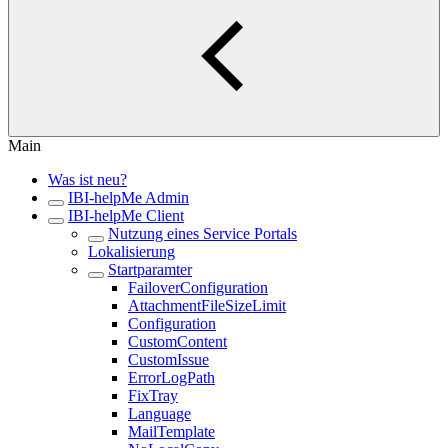
Main
Was ist neu?
IBI-helpMe Admin
IBI-helpMe Client
Nutzung eines Service Portals
Lokalisierung
Startparamter
FailoverConfiguration
AttachmentFileSizeLimit
Configuration
CustomContent
CustomIssue
ErrorLogPath
FixTray
Language
MailTemplate