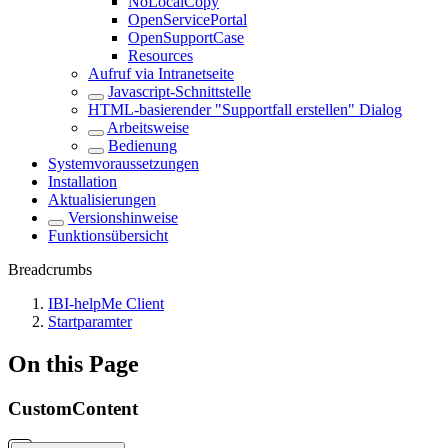
NoLocalCopy
OpenServicePortal
OpenSupportCase
Resources
Aufruf via Intranetseite
Javascript-Schnittstelle
HTML-basierender "Supportfall erstellen" Dialog
Arbeitsweise
Bedienung
Systemvoraussetzungen
Installation
Aktualisierungen
Versionshinweise
Funktionsübersicht
Breadcrumbs
IBI-helpMe Client
Startparamter
On this Page
CustomContent