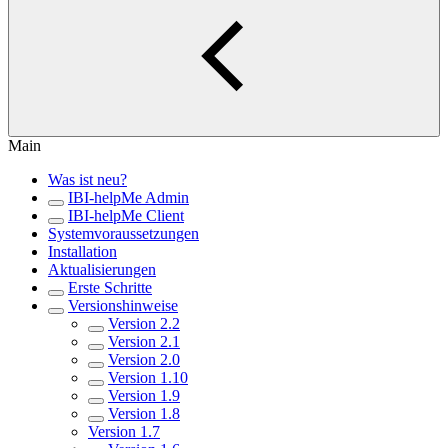
Main
Was ist neu?
IBI-helpMe Admin
IBI-helpMe Client
Systemvoraussetzungen
Installation
Aktualisierungen
Erste Schritte
Versionshinweise
Version 2.2
Version 2.1
Version 2.0
Version 1.10
Version 1.9
Version 1.8
Version 1.7