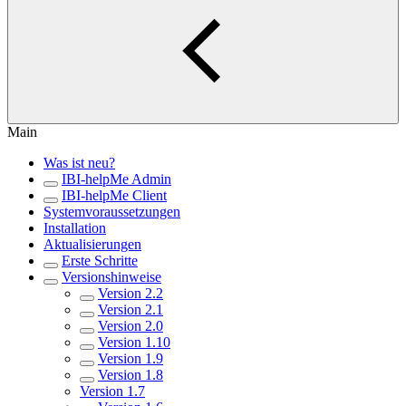
Main
Was ist neu?
IBI-helpMe Admin
IBI-helpMe Client
Systemvoraussetzungen
Installation
Aktualisierungen
Erste Schritte
Versionshinweise
Version 2.2
Version 2.1
Version 2.0
Version 1.10
Version 1.9
Version 1.8
Version 1.7