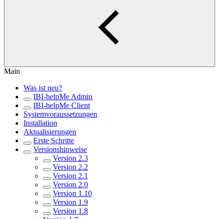
Main
Was ist neu?
IBI-helpMe Admin
IBI-helpMe Client
Systemvoraussetzungen
Installation
Aktualisierungen
Erste Schritte
Versionshinweise
Version 2.3
Version 2.2
Version 2.1
Version 2.0
Version 1.10
Version 1.9
Version 1.8