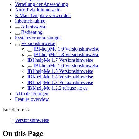
Verteilung der Anwendung
Aufruf via Intranetseite
E-Mail Template verwenden
Inbetriebnahme
Arbeitsweise
Bedienung
Systemvoraussetzungen
Versionshinweise
IBI-helpMe 1.9 Versionshinweise
IBI-helpMe 1.8 Versionshinweise
IBI-helpMe 1.7 Versionshinweise
IBI-helpMe 1.6 Versionshinweise
IBI-helpMe 1.5 Versionshinweise
IBI-helpMe 1.4 Versionshinweise
IBI-helpMe 1.3 Versionshinweise
IBI-helpMe 1.2.2 release notes
Aktualisierungen
Feature overview
Breadcrumbs
Versionshinweise
On this Page