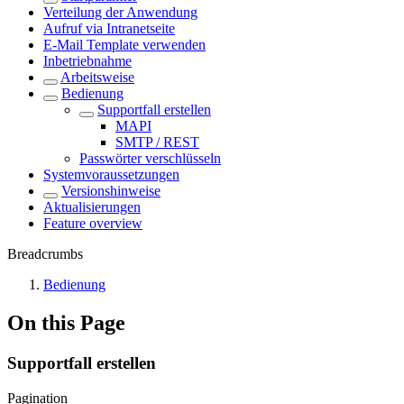
Verteilung der Anwendung
Aufruf via Intranetseite
E-Mail Template verwenden
Inbetriebnahme
Arbeitsweise
Bedienung
Supportfall erstellen
MAPI
SMTP / REST
Passwörter verschlüsseln
Systemvoraussetzungen
Versionshinweise
Aktualisierungen
Feature overview
Breadcrumbs
Bedienung
On this Page
Supportfall erstellen
Pagination