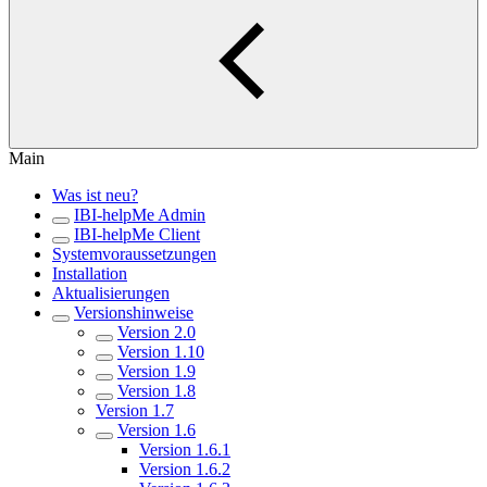
Main
Was ist neu?
IBI-helpMe Admin
IBI-helpMe Client
Systemvoraussetzungen
Installation
Aktualisierungen
Versionshinweise
Version 2.0
Version 1.10
Version 1.9
Version 1.8
Version 1.7
Version 1.6
Version 1.6.1
Version 1.6.2