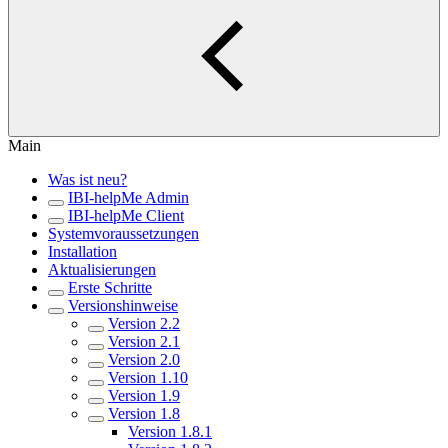
Main
Was ist neu?
IBI-helpMe Admin
IBI-helpMe Client
Systemvoraussetzungen
Installation
Aktualisierungen
Erste Schritte
Versionshinweise
Version 2.2
Version 2.1
Version 2.0
Version 1.10
Version 1.9
Version 1.8
Version 1.8.1