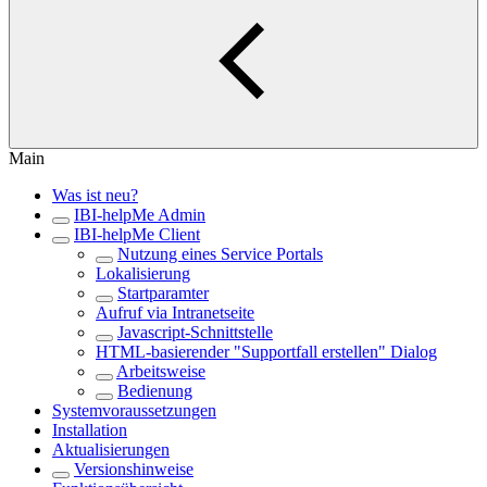
Main
Was ist neu?
IBI-helpMe Admin
IBI-helpMe Client
Nutzung eines Service Portals
Lokalisierung
Startparamter
Aufruf via Intranetseite
Javascript-Schnittstelle
HTML-basierender "Supportfall erstellen" Dialog
Arbeitsweise
Bedienung
Systemvoraussetzungen
Installation
Aktualisierungen
Versionshinweise