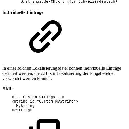
strings.de-CH.xml (für Schweizerdeutsch)
Individuelle Einträge
In einer solchen Lokalisierungsdatei können individuelle Einträge
definiert werden, die z.B. zur Lokalisierung der Eingabefelder
verwendet werden können.
XML
<!--
Custom
strings
-->
<
string
id
=
"
Custom.MyString
"
>
MyString
</
string
>