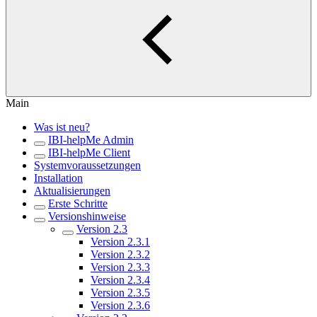
Main
Was ist neu?
IBI-helpMe Admin
IBI-helpMe Client
Systemvoraussetzungen
Installation
Aktualisierungen
Erste Schritte
Versionshinweise
Version 2.3
Version 2.3.1
Version 2.3.2
Version 2.3.3
Version 2.3.4
Version 2.3.5
Version 2.3.6