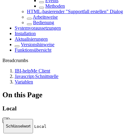
Events
Methoden
HTML-basierender "Supportfall erstellen" Dialog
Arbeitsweise
Bedienung
Systemvoraussetzungen
Installation
Aktualisierungen
Versionshinweise
Funktionsübersicht
Breadcrumbs
IBI-helpMe Client
Javascript-Schnittstelle
Variablen
On this Page
Local
Schlüsselwort
Local