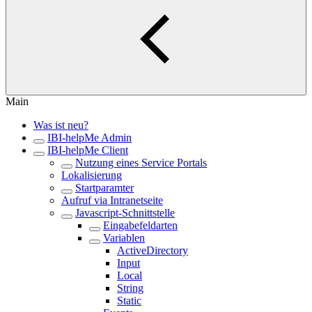
Main
Was ist neu?
IBI-helpMe Admin
IBI-helpMe Client
Nutzung eines Service Portals
Lokalisierung
Startparamter
Aufruf via Intranetseite
Javascript-Schnittstelle
Eingabefeldarten
Variablen
ActiveDirectory
Input
Local
String
Static