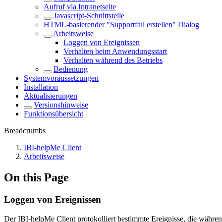
Aufruf via Intranetseite
Javascript-Schnittstelle
HTML-basierender "Supportfall erstellen" Dialog
Arbeitsweise
Loggen von Ereignissen
Verhalten beim Anwendungsstart
Verhalten während des Betriebs
Bedienung
Systemvoraussetzungen
Installation
Aktualisierungen
Versionshinweise
Funktionsübersicht
Breadcrumbs
IBI-helpMe Client
Arbeitsweise
On this Page
Loggen von Ereignissen
Der IBI-helpMe Client protokolliert bestimmte Ereignisse, die während