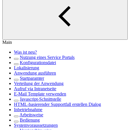
Main
Was ist neu?
Nutzung eines Service Portals
Konfigurationsdatei
Lokalisierung
Anwendung ausführen
Startparamter
Verteilung der Anwendung
Aufruf via Intranetseite
E-Mail Template verwenden
Javascript-Schnittstelle
HTML-basierender Supportfall erstellen Dialog
Inbetriebnahme
Arbeitsweise
Bedienung
Systemvoraussetzungen