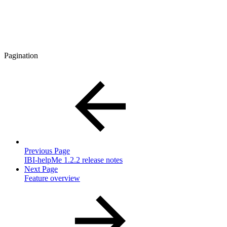
Pagination
Previous Page
IBI-helpMe 1.2.2 release notes
Next Page
Feature overview