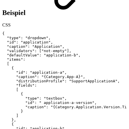
Beispiel
CSS
{
"type"
:
"dropdown"
,
"id"
:
"application"
,
"caption"
:
"Application"
,
"validators"
:
["not-empty"],
"defaultValue":
"application-b",
"items":
[
{
"id"
:
"application-a"
,
"caption":
"
{
Category.App-A
}
",
"distributionProfile":
"SupportApplicationA",
"fields":
[
{
"type"
:
"textbox"
,
"id"
:
"
application-a-version"
,
"caption":
"
{
Category.Application.Version.Tit
}
]
}
,
{
"id"
:
"application-b"
,