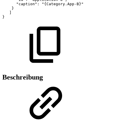
"caption":
"
{
Category.App-B
}
"
}
]
}
Beschreibung