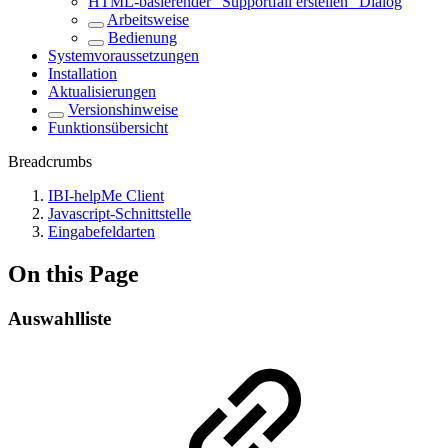
HTML-basierender "Supportfall erstellen" Dialog
Arbeitsweise
Bedienung
Systemvoraussetzungen
Installation
Aktualisierungen
Versionshinweise
Funktionsübersicht
Breadcrumbs
IBI-helpMe Client
Javascript-Schnittstelle
Eingabefeldarten
On this Page
Auswahlliste