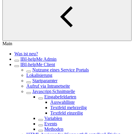
Main
Was ist neu?
IBI-helpMe Admin
IBI-helpMe Client
Nutzung eines Service Portals
Lokalisierung
Startparamter
Aufruf via Intranetseite
Javascript-Schnittstelle
Eingabefeldarten
Auswahlliste
Textfeld mehrzeilig
Textfeld einzeilig
Variablen
Events
Methoden