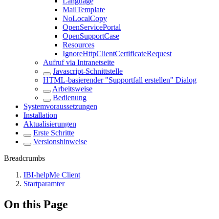
Language
MailTemplate
NoLocalCopy
OpenServicePortal
OpenSupportCase
Resources
IgnoreHttpClientCertificateRequest
Aufruf via Intranetseite
Javascript-Schnittstelle
HTML-basierender "Supportfall erstellen" Dialog
Arbeitsweise
Bedienung
Systemvoraussetzungen
Installation
Aktualisierungen
Erste Schritte
Versionshinweise
Breadcrumbs
IBI-helpMe Client
Startparamter
On this Page