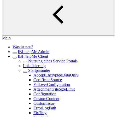
Main
Was ist neu?
IBI-helpMe Admin
IBI-helpMe Client
Nutzung eines Service Portals
Lokalisierung
Startparamter
AcceptEncryptedDataOnly
CertificateSource
FailoverConfiguration
AttachmentFileSizeLimit
Configuration
CustomContent
CustomIssue
ErrorLogPath
FixTray