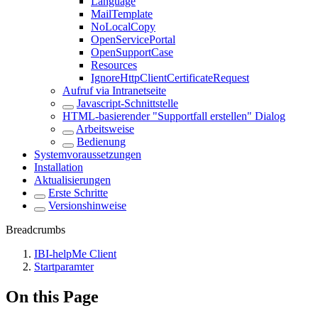
Language
MailTemplate
NoLocalCopy
OpenServicePortal
OpenSupportCase
Resources
IgnoreHttpClientCertificateRequest
Aufruf via Intranetseite
Javascript-Schnittstelle
HTML-basierender "Supportfall erstellen" Dialog
Arbeitsweise
Bedienung
Systemvoraussetzungen
Installation
Aktualisierungen
Erste Schritte
Versionshinweise
Breadcrumbs
IBI-helpMe Client
Startparamter
On this Page