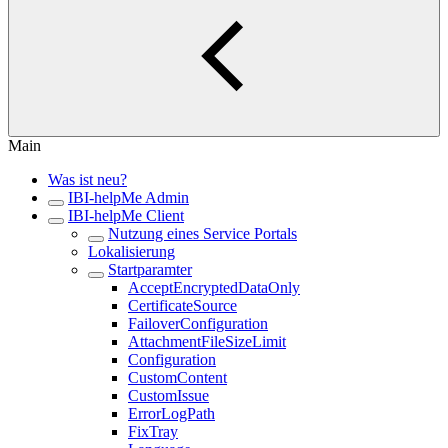
Main
Was ist neu?
IBI-helpMe Admin
IBI-helpMe Client
Nutzung eines Service Portals
Lokalisierung
Startparamter
AcceptEncryptedDataOnly
CertificateSource
FailoverConfiguration
AttachmentFileSizeLimit
Configuration
CustomContent
CustomIssue
ErrorLogPath
FixTray