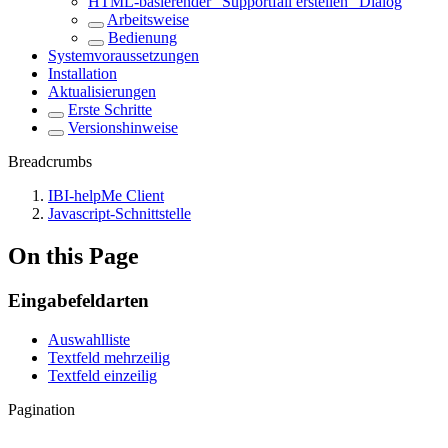
HTML-basierender "Supportfall erstellen" Dialog
Arbeitsweise
Bedienung
Systemvoraussetzungen
Installation
Aktualisierungen
Erste Schritte
Versionshinweise
Breadcrumbs
IBI-helpMe Client
Javascript-Schnittstelle
On this Page
Eingabefeldarten
Auswahlliste
Textfeld mehrzeilig
Textfeld einzeilig
Pagination