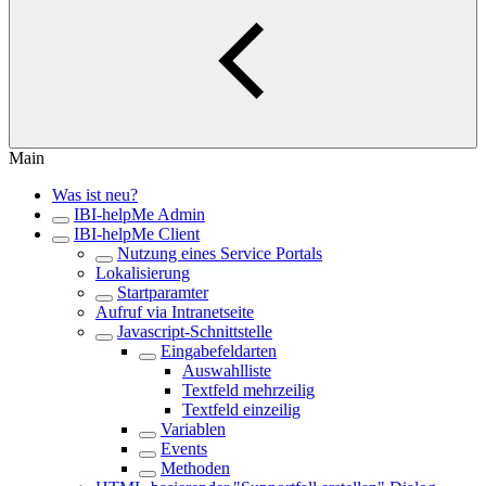
Main
Was ist neu?
IBI-helpMe Admin
IBI-helpMe Client
Nutzung eines Service Portals
Lokalisierung
Startparamter
Aufruf via Intranetseite
Javascript-Schnittstelle
Eingabefeldarten
Auswahlliste
Textfeld mehrzeilig
Textfeld einzeilig
Variablen
Events
Methoden