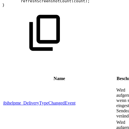
refreshScreenshotCount
(
count
)
;
}
Name
Besch
Wird
aufger
wenn s
ibihelpme_DeliveryTypeChangedEvent
eingest
Sendea
veränd
Wird
aufger