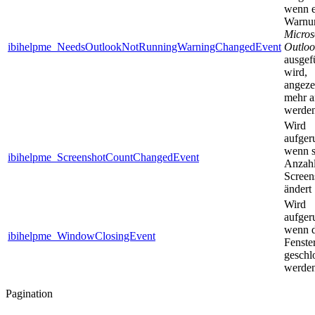
wenn e
Warnun
Micros
ibihelpme_NeedsOutlookNotRunningWarningChangedEvent
Outloo
ausgef
wird,
angeze
mehr a
werden
Wird
aufger
wenn s
ibihelpme_ScreenshotCountChangedEvent
Anzahl
Screen
ändert
Wird
aufger
wenn 
ibihelpme_WindowClosingEvent
Fenste
geschl
werden
Pagination