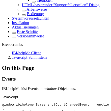
Methoden
HTML-basierender "Supportfall erstellen" Dialog
Arbeitsweise
Bedienung
Systemvoraussetzungen
Installation
Aktualisierungen
Erste Schritte
Versionshinweise
Breadcrumbs
IBI-helpMe Client
Javascript-Schnittstelle
On this Page
Events
IBI-helpMe löst Events im
window
-Objekt aus.
JavaScript
window
.
ibihelpme_ScreenshotCountChangedEvent
=
function
{