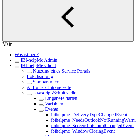
Main
Was ist neu?
IBI-helpMe Admin
IBI-helpMe Client
Nutzung eines Service Portals
Lokalisierung
Startparamter
Aufruf via Intranetseite
Javascript-Schnittstelle
Eingabefeldarten
Variablen
Events
ibihelpme_DeliveryTypeChangedEvent
ibihelpme_NeedsOutlookNotRunningWarn
ibihelpme_ScreenshotCountChangedEvent
ibihelpme_WindowClosingEvent