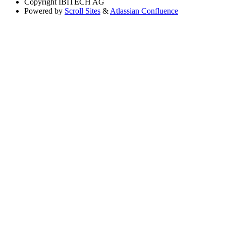
Copyright
IBITECH AG
Powered by
Scroll Sites
&
Atlassian Confluence