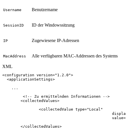
Benutzername
Username
ID der Windowssitzung
SessionID
Zugewiesene IP-Adressen
IP
Alle verfügbaren MAC-Addressen des Systems
MacAddress
XML
<
configuration
version
=
"
1.2.0
"
>
<
applicationSettings
>
...
<!--
Zu
ermittelnden
Informationen
-->
<
collectedValues
>
<
collectedValue
type
=
"
Local
"
display
value
=
"
</
collectedValues
>