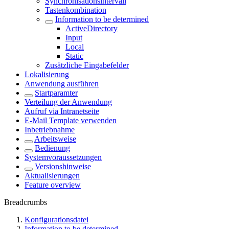
Synchronisationsintervall
Tastenkombination
Information to be determined
ActiveDirectory
Input
Local
Static
Zusätzliche Eingabefelder
Lokalisierung
Anwendung ausführen
Startparamter
Verteilung der Anwendung
Aufruf via Intranetseite
E-Mail Template verwenden
Inbetriebnahme
Arbeitsweise
Bedienung
Systemvoraussetzungen
Versionshinweise
Aktualisierungen
Feature overview
Breadcrumbs
Konfigurationsdatei
Information to be determined