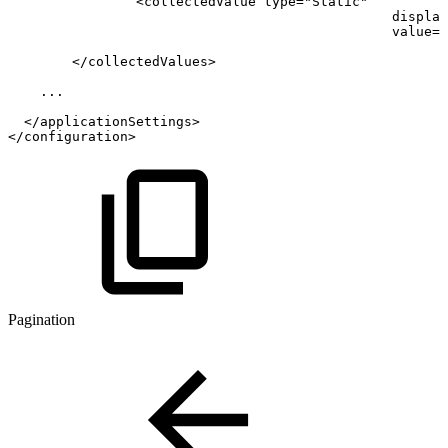
<
collectedValue
type
=
"
Static
"
display
value
=
"
</
collectedValues
>
...
</
applicationSettings
>
</
configuration
>
Pagination