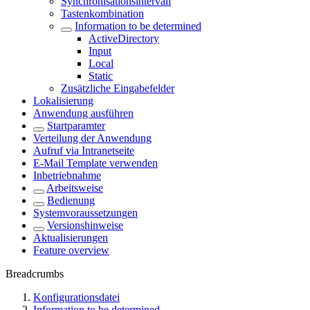
Synchronisationsintervall
Tastenkombination
Information to be determined
ActiveDirectory
Input
Local
Static
Zusätzliche Eingabefelder
Lokalisierung
Anwendung ausführen
Startparamter
Verteilung der Anwendung
Aufruf via Intranetseite
E-Mail Template verwenden
Inbetriebnahme
Arbeitsweise
Bedienung
Systemvoraussetzungen
Versionshinweise
Aktualisierungen
Feature overview
Breadcrumbs
Konfigurationsdatei
Information to be determined