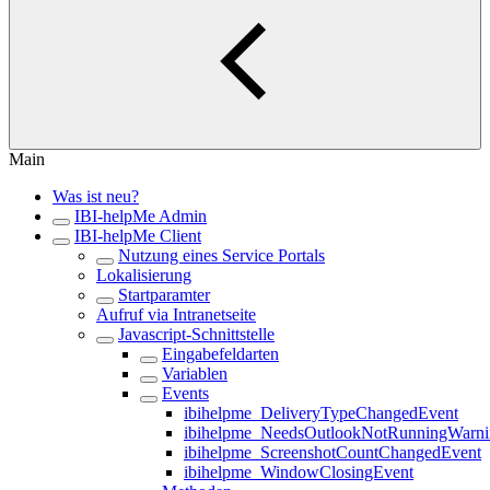
Main
Was ist neu?
IBI-helpMe Admin
IBI-helpMe Client
Nutzung eines Service Portals
Lokalisierung
Startparamter
Aufruf via Intranetseite
Javascript-Schnittstelle
Eingabefeldarten
Variablen
Events
ibihelpme_DeliveryTypeChangedEvent
ibihelpme_NeedsOutlookNotRunningWarn
ibihelpme_ScreenshotCountChangedEvent
ibihelpme_WindowClosingEvent