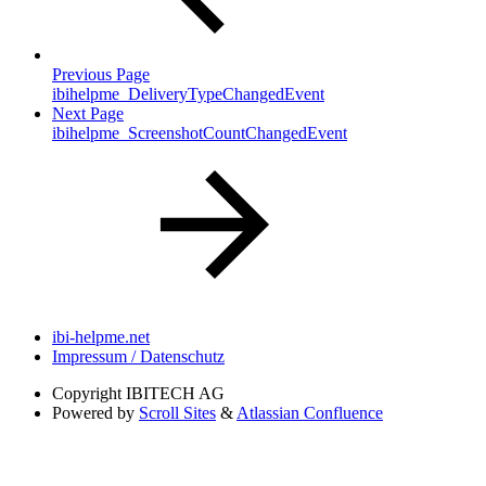
Previous Page
ibihelpme_DeliveryTypeChangedEvent
Next Page
ibihelpme_ScreenshotCountChangedEvent
ibi-helpme.net
Impressum / Datenschutz
Copyright
IBITECH AG
Powered by
Scroll Sites
&
Atlassian Confluence