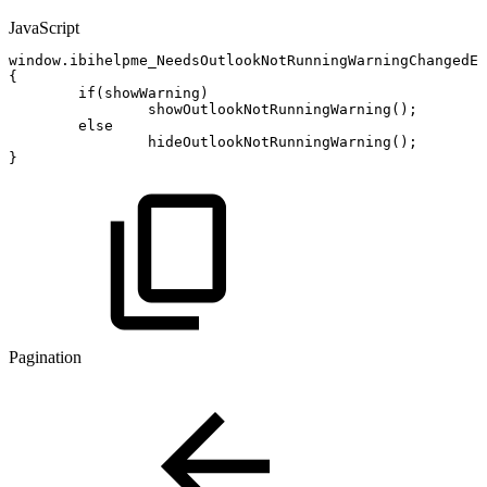
JavaScript
window
.
ibihelpme_NeedsOutlookNotRunningWarningChangedEv
{
if
(
showWarning
)
showOutlookNotRunningWarning
(
)
;
else
hideOutlookNotRunningWarning
(
)
;
}
Pagination