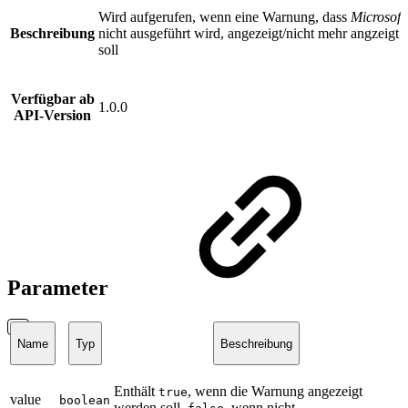
Wird aufgerufen, wenn eine Warnung, dass
Microsoft
Beschreibung
nicht ausgeführt wird, angezeigt/nicht mehr angzeigt
soll
Verfügbar ab
1.0.0
API-Version
Parameter
Name
Typ
Beschreibung
Enthält
, wenn die Warnung angezeigt
true
value
boolean
werden soll,
, wenn nicht