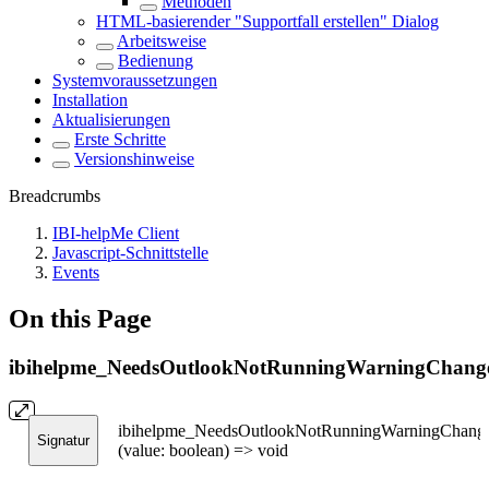
Methoden
HTML-basierender "Supportfall erstellen" Dialog
Arbeitsweise
Bedienung
Systemvoraussetzungen
Installation
Aktualisierungen
Erste Schritte
Versionshinweise
Breadcrumbs
IBI-helpMe Client
Javascript-Schnittstelle
Events
On this Page
ibihelpme_NeedsOutlookNotRunningWarningChang
ibihelpme_NeedsOutlookNotRunningWarningChang
Signatur
(value: boolean) => void