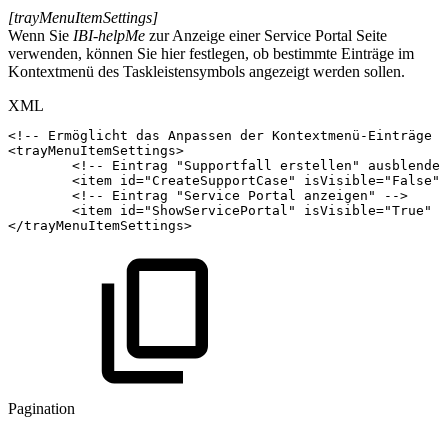
[trayMenuItemSettings]
Wenn Sie
IBI-helpMe
zur Anzeige einer Service Portal Seite
verwenden, können Sie hier festlegen, ob bestimmte Einträge im
Kontextmenü des Taskleistensymbols angezeigt werden sollen.
XML
<!--
Ermöglicht
das
Anpassen
der
Kontextmenü-Einträge
d
<
trayMenuItemSettings
>
<!--
Eintrag
"Supportfall
erstellen"
ausblenden
<
item
id
=
"
CreateSupportCase
"
isVisible
=
"
False
"
<!--
Eintrag
"Service
Portal
anzeigen"
-->
<
item
id
=
"
ShowServicePortal
"
isVisible
=
"
True
"
/
</
trayMenuItemSettings
>
Pagination