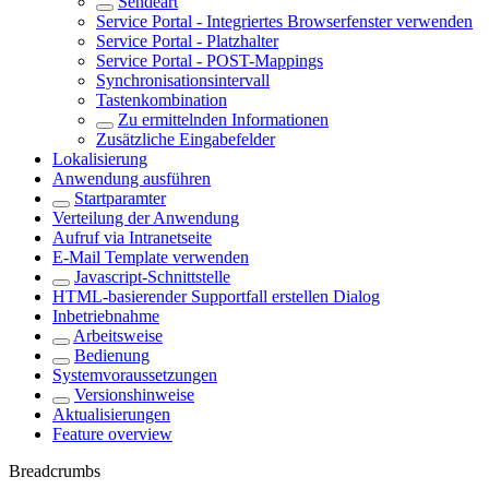
Sendeart
Service Portal - Integriertes Browserfenster verwenden
Service Portal - Platzhalter
Service Portal - POST-Mappings
Synchronisationsintervall
Tastenkombination
Zu ermittelnden Informationen
Zusätzliche Eingabefelder
Lokalisierung
Anwendung ausführen
Startparamter
Verteilung der Anwendung
Aufruf via Intranetseite
E-Mail Template verwenden
Javascript-Schnittstelle
HTML-basierender Supportfall erstellen Dialog
Inbetriebnahme
Arbeitsweise
Bedienung
Systemvoraussetzungen
Versionshinweise
Aktualisierungen
Feature overview
Breadcrumbs