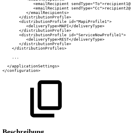
<
emailRecipient
sendType
=
"
To
"
>
recipient1@c
<
emailRecipient
sendType
=
"
Cc
"
>
recipient2@c
</
emailRecipients
>
</
distributionProfile
>
<
distributionProfile
id
=
"
MapiProfile1
"
>
<
deliveryType
>
MAPI
</
deliveryType
>
</
distributionProfile
>
<
distributionProfile
id
=
"
ServiceNowProfile1
"
>
<
deliveryType
>
REST
</
deliveryType
>
</
distributionProfile
>
</
distributionProfiles
>
...
</
applicationSettings
>
</
configuration
>
Beschreibung