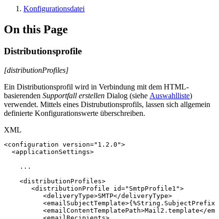
Konfigurationsdatei
On this Page
Distributionsprofile
[distributionProfiles]
Ein Distributionsprofil wird in Verbindung mit dem HTML-
basierenden
Supportfall erstellen
Dialog (siehe
Auswahlliste
)
verwendet. Mittels eines Distrubutionsprofils, lassen sich allgemein
definierte Konfigurationswerte überschreiben.
XML
<
configuration
version
=
"
1.2.0
"
>
<
applicationSettings
>
...
<
distributionProfiles
>
<
distributionProfile
id
=
"
SmtpProfile1
"
>
<
deliveryType
>
SMTP
</
deliveryType
>
<
emailSubjectTemplate
>
{%String.SubjectPrefix%
<
emailContentTemplatePath
>
Mail2.template
</
ema
<
emailRecipients
>