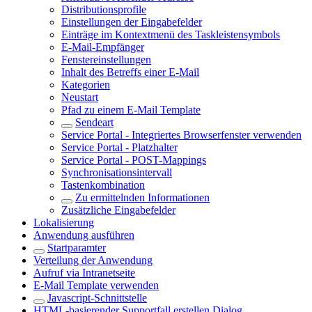
Distributionsprofile
Einstellungen der Eingabefelder
Einträge im Kontextmenü des Taskleistensymbols
E-Mail-Empfänger
Fenstereinstellungen
Inhalt des Betreffs einer E-Mail
Kategorien
Neustart
Pfad zu einem E-Mail Template
Sendeart
Service Portal - Integriertes Browserfenster verwenden
Service Portal - Platzhalter
Service Portal - POST-Mappings
Synchronisationsintervall
Tastenkombination
Zu ermittelnden Informationen
Zusätzliche Eingabefelder
Lokalisierung
Anwendung ausführen
Startparamter
Verteilung der Anwendung
Aufruf via Intranetseite
E-Mail Template verwenden
Javascript-Schnittstelle
HTML-basierender Supportfall erstellen Dialog