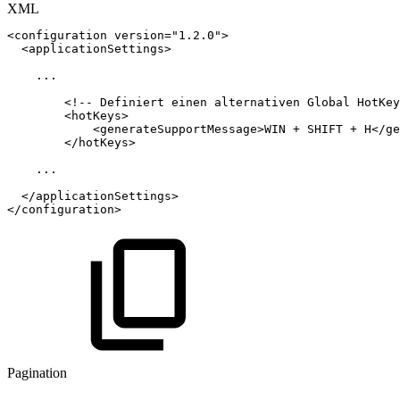
XML
<
configuration
version
=
"
1.2.0
"
>
<
applicationSettings
>
...
<!--
Definiert
einen
alternativen
Global
HotKey
<
hotKeys
>
<
generateSupportMessage
>
WIN
+
SHIFT
+
H
</
ge
</
hotKeys
>
...
</
applicationSettings
>
</
configuration
>
Pagination