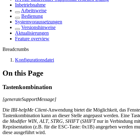
Inbetriebnahme
Arbeitsweise
Bedienung
Systemvoraussetzungen
Versionshinweise
Aktualisierungen
Feature overview
Breadcrumbs
Konfigurationsdatei
On this Page
Tastenkombination
[generateSupportMessage]
Die
IBI-helpMe Client
-Anwendung bietet die Möglichkeit, das Fenster
Tastenkombination kann an dieser Stelle angepasst werden. Eine Tas
die
Modifier
WIN
,
ALT
,
STRG
,
SHIFT
(
SHIFT
nur in Verbindung mit
Repräsentation (z.B. für die ESC-Taste: 0x1B) angegeben werden mus
diese ausgeführt wird.