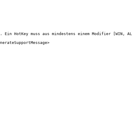
.
Ein
HotKey
muss
aus
mindestens
einem
Modifier
[WIN,
AL
nerateSupportMessage
>